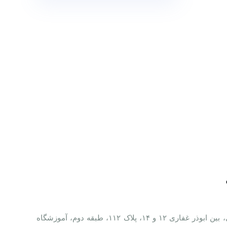
خیابان احمدآباد، بلوار ابوذر غفاری، بین ابوذر غفاری ۱۲ و ۱۴، پلاک ۱۱۲، طبقه دوم، آموزشگاه